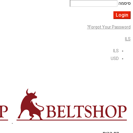
סיסמה
Forgot Your Password?
ILS
ILS
USD