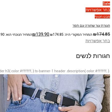
Sale
בחר אפשרויות
מבט חטוף
חגורת עור שחורה עם תפר
₪
139.90
₪
174.85
המחיר המקורי היה: ₪174.85.
המחיר הנוכחי הוא: ₪139.90.
בחר אפשרויות
חגורות לנשים
.ts-banner-1 .banner-wrapper{ background-color: #ffffff; }.ts-banner-1 header h2{ color:#ffffff; }.ts-banner-1 header h3{ color:#ffffff; }.ts-banner-1 header .description{ color:#ffffff; }