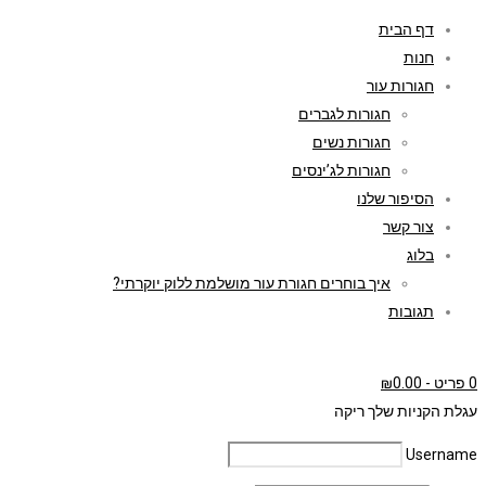
דף הבית
חנות
חגורות עור
חגורות לגברים
חגורות נשים
חגורות לג’ינסים
הסיפור שלנו
צור קשר
בלוג
איך בוחרים חגורת עור מושלמת ללוק יוקרתי?
תגובות
0 פריט
-
0.00
₪
עגלת הקניות שלך ריקה
Username