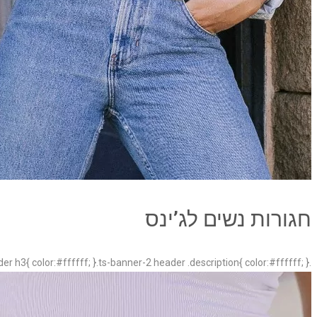
חגורות נשים לג’ינס
.ts-banner-2 .banner-wrapper{ background-color: #ffffff; }.ts-banner-2 header h2{ color:#ffffff; }.ts-banner-2 header h3{ color:#ffffff; }.ts-banner-2 header .description{ color:#ffffff; }