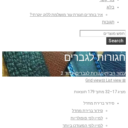
בלוג
איך בוחרים חגורת עור מושלמת ללוק יוקרתי?
תגובות
חגורות לגברים
עמוד הבית
›
חגורות לגברים
›
עמוד 2
Grid view
⊟
List view
⊞
מציג 17–32 מתוך 179 תוצאות
סידור ברירת מחדל
סידור ברירת מחדל
למיין לפי פופולריות
למיין לפי המעודכן ביותר