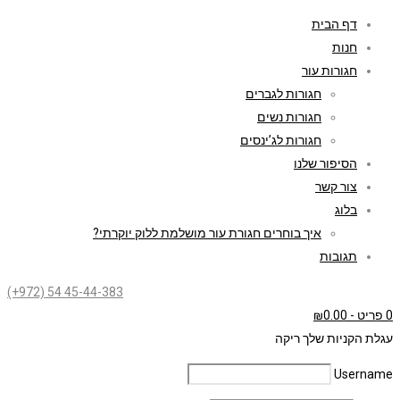
דף הבית
חנות
חגורות עור
חגורות לגברים
חגורות נשים
חגורות לג’ינסים
הסיפור שלנו
צור קשר
בלוג
איך בוחרים חגורת עור מושלמת ללוק יוקרתי?
תגובות
(+972) 54 45-44-383
0 פריט
-
0.00
₪
עגלת הקניות שלך ריקה
Username