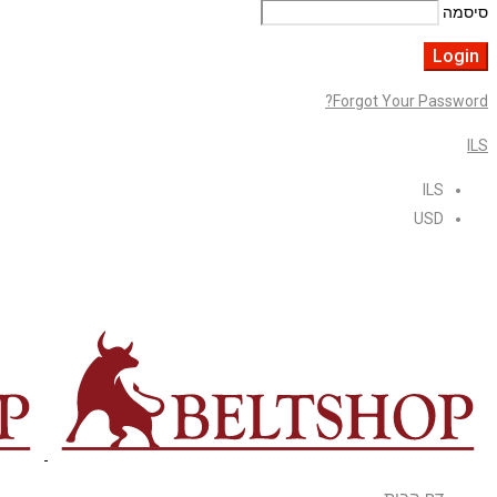
סיסמה
Forgot Your Password?
ILS
ILS
USD