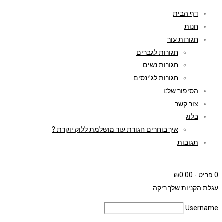
דף הבית
חנות
חגורות עור
חגורות לגברים
חגורות נשים
חגורות לג’ינסים
הסיפור שלנו
צור קשר
בלוג
איך בוחרים חגורת עור מושלמת ללוק יוקרתי?
תגובות
0 פריט
-
0.00
₪
עגלת הקניות שלך ריקה
Username