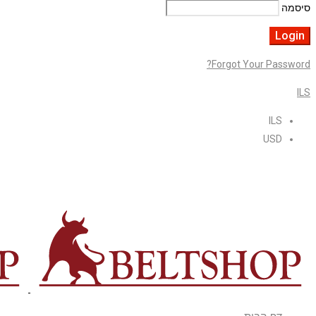
סיסמה
Forgot Your Password?
ILS
ILS
USD