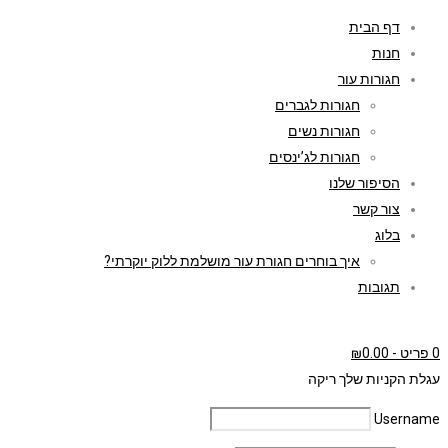
דף הבית
חנות
חגורות עור
חגורות לגברים
חגורות נשים
חגורות לג’ינסים
הסיפור שלנו
צור קשר
בלוג
איך בוחרים חגורת עור מושלמת ללוק יוקרתי?
תגובות
0 פריט
-
0.00
₪
עגלת הקניות שלך ריקה
Username