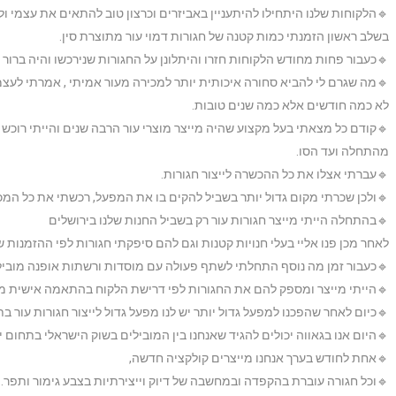
🔹הלקוחות שלנו היתחילו להיתעניין באביזרים וכרצון טוב להתאים את עצמי ול
בשלב ראשון הזמנתי כמות קטנה של חגורות דמוי עור מתוצרת סין.
🔹כעבור פחות מחודש הלקוחות חזרו והיתלונן על החגורות שנירכשו והיה ברור 
🔹מה שגרם לי להביא סחורה איכותית יותר למכירה מעור אמיתי , אמרתי לעצמי 
לא כמה חודשים אלא כמה שנים טובות.
🔹קודם כל מצאתי בעל מקצוע שהיה מייצר מוצרי עור הרבה שנים והייתי רוכש 
מהתחלה ועד הסו.
🔹עברתי אצלו את כל ההכשרה לייצור חגורות.
🔹ולכן שכרתי מקום גדול יותר בשביל להקים בו את המפעל, רכשתי את כל המכונ
🔹בהתחלה הייתי מייצר חגורות עור רק בשביל החנות שלנו בירושלים
לאחר מכן פנו אליי בעלי חנויות קטנות וגם להם סיפקתי חגורות לפי ההזמנות ש
🔹כעבור זמן מה נוסף התחלתי לשתף פעולה עם מוסדות ורשתות אופנה מובילו
🔹הייתי מייצר ומספק להם את החגורות לפי דרישת הלקוח בהתאמה אישית מ
🔹כיום לאחר שהפכנו למפעל גדול יותר יש לנו מפעל גדול לייצור חגורות עור ב
🔹היום אנו בגאווה יכולים להגיד שאנחנו בין המובילים בשוק הישראלי בתחום יי
🔹אחת לחודש בערך אנחנו מייצרים קולקציה חדשה,
🔹וכל חגורה עוברת בהקפדה ובמחשבה של דיוק וייצירתיות בצבע גימור ותפר.