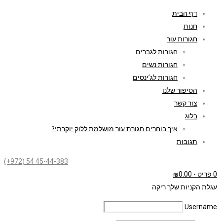
דף הבית
חנות
חגורות עור
חגורות לגברים
חגורות נשים
חגורות לג’ינסים
הסיפור שלנו
צור קשר
בלוג
איך בוחרים חגורת עור מושלמת ללוק יוקרתי?
תגובות
(+972) 54 45-44-383
0 פריט
-
0.00
₪
עגלת הקניות שלך ריקה
Username