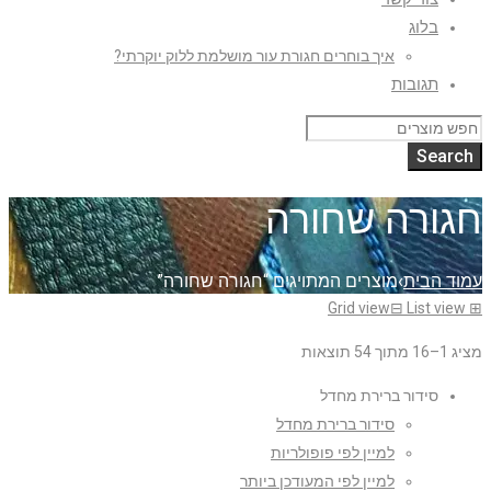
בלוג
איך בוחרים חגורת עור מושלמת ללוק יוקרתי?
תגובות
חגורה שחורה
עמוד הבית
›
מוצרים המתויגים “חגורה שחורה”
Grid view
⊟
List view
⊞
מציג 1–16 מתוך 54 תוצאות
סידור ברירת מחדל
סידור ברירת מחדל
למיין לפי פופולריות
למיין לפי המעודכן ביותר