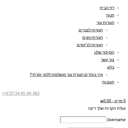
דף הבית
חנות
חגורות עור
חגורות לגברים
חגורות נשים
חגורות לג’ינסים
הסיפור שלנו
צור קשר
בלוג
איך בוחרים חגורת עור מושלמת ללוק יוקרתי?
תגובות
(+972) 54 45-44-383
0 פריט
-
0.00
₪
עגלת הקניות שלך ריקה
Username