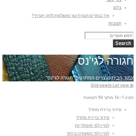
בלוג
איך בוחרים חגורת עור מושלמת ללוק יוקרתי?
תגובות
חגורה לגי'נס
עמוד הבית
›
מוצרים המתויגים “חגורה לגי'נס”
Grid view
⊟
List view
⊞
מציג 1–16 מתוך 94 תוצאות
סידור ברירת מחדל
סידור ברירת מחדל
למיין לפי פופולריות
למיין לפי המעודכן ביותר