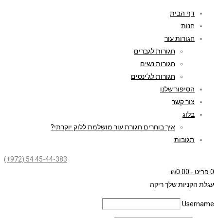
דף הבית
חנות
חגורות עור
חגורות לגברים
חגורות נשים
חגורות לג’ינסים
הסיפור שלנו
צור קשר
בלוג
איך בוחרים חגורת עור מושלמת ללוק יוקרתי?
תגובות
(+972) 54 45-44-383
0 פריט
-
0.00
₪
עגלת הקניות שלך ריקה
Username