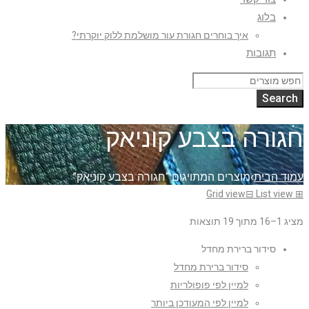
בלוג
איך בוחרים חגורת עור מושלמת ללוק יוקרתי?
תגובות
חגורה בצבע קוניאק
עמוד הבית
›
מוצרים המתויגים “חגורה בצבע קוניאק”
Grid view
⊟
List view
⊞
מציג 1–16 מתוך 19 תוצאות
סידור ברירת מחדל
סידור ברירת מחדל
למיין לפי פופולריות
למיין לפי המעודכן ביותר