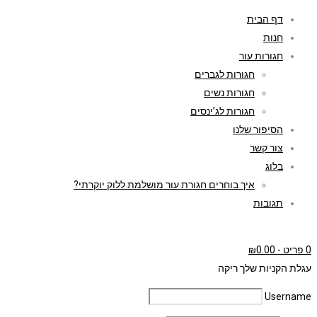
דף הבית
חנות
חגורות עור
חגורות לגברים
חגורות נשים
חגורות לג’ינסים
הסיפור שלנו
צור קשר
בלוג
איך בוחרים חגורת עור מושלמת ללוק יוקרתי?
תגובות
0 פריט
-
0.00
₪
עגלת הקניות שלך ריקה
Username