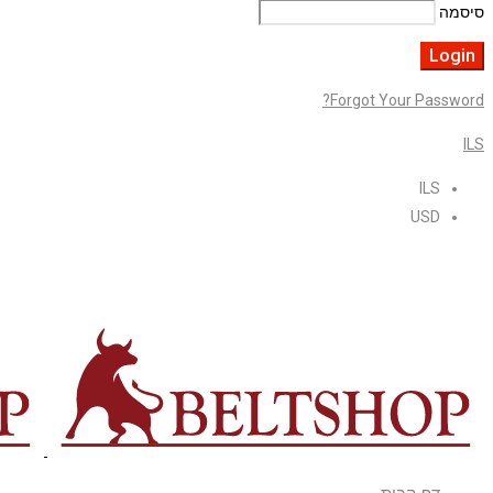
סיסמה
Forgot Your Password?
ILS
ILS
USD