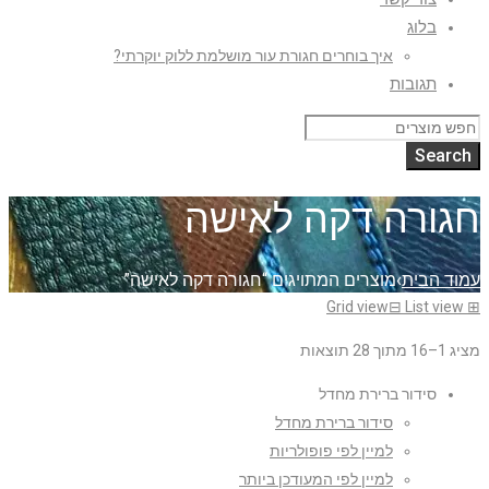
בלוג
איך בוחרים חגורת עור מושלמת ללוק יוקרתי?
תגובות
חגורה דקה לאישה
עמוד הבית
›
מוצרים המתויגים “חגורה דקה לאישה”
Grid view
⊟
List view
⊞
מציג 1–16 מתוך 28 תוצאות
סידור ברירת מחדל
סידור ברירת מחדל
למיין לפי פופולריות
למיין לפי המעודכן ביותר