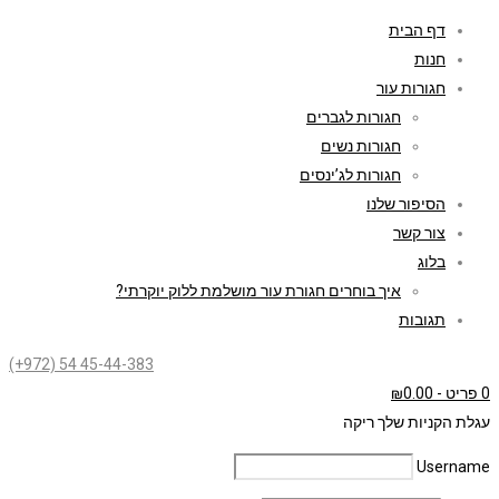
דף הבית
חנות
חגורות עור
חגורות לגברים
חגורות נשים
חגורות לג’ינסים
הסיפור שלנו
צור קשר
בלוג
איך בוחרים חגורת עור מושלמת ללוק יוקרתי?
תגובות
(+972) 54 45-44-383
0 פריט
-
0.00
₪
עגלת הקניות שלך ריקה
Username