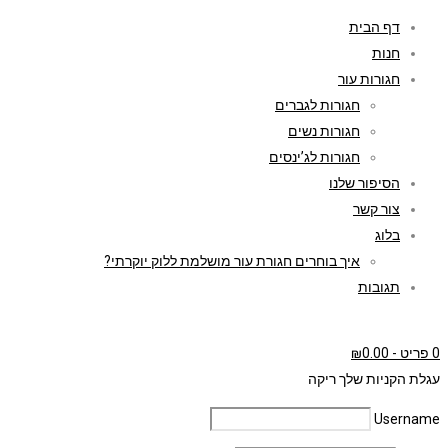
דף הבית
חנות
חגורות עור
חגורות לגברים
חגורות נשים
חגורות לג’ינסים
הסיפור שלנו
צור קשר
בלוג
איך בוחרים חגורת עור מושלמת ללוק יוקרתי?
תגובות
0 פריט
-
0.00
₪
עגלת הקניות שלך ריקה
Username