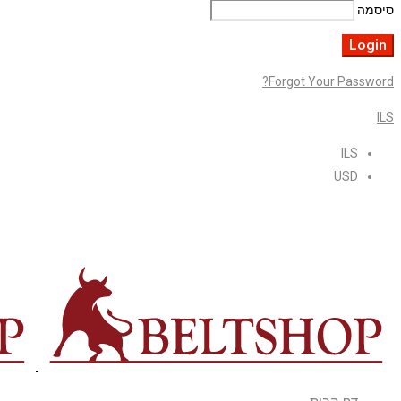
סיסמה
Forgot Your Password?
ILS
ILS
USD