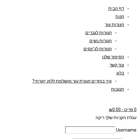
דף הבית
חנות
חגורות עור
חגורות לגברים
חגורות נשים
חגורות לג’ינסים
הסיפור שלנו
צור קשר
בלוג
איך בוחרים חגורת עור מושלמת ללוק יוקרתי?
תגובות
0 פריט
-
0.00
₪
עגלת הקניות שלך ריקה
Username