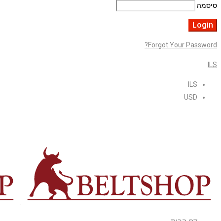
סיסמה
Forgot Your Password?
ILS
ILS
USD