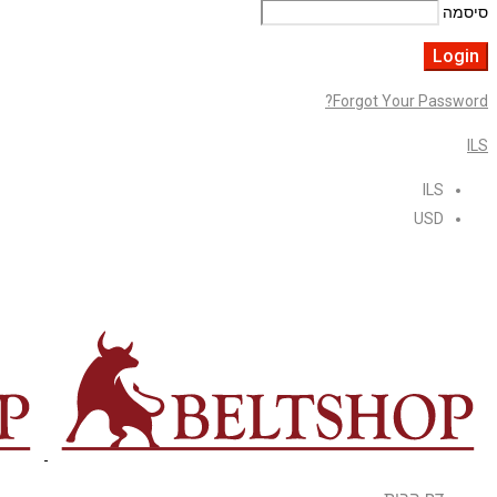
סיסמה
Forgot Your Password?
ILS
ILS
USD