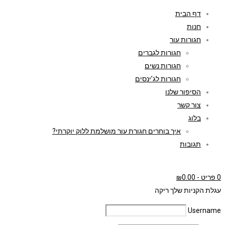
דף הבית
חנות
חגורות עור
חגורות לגברים
חגורות נשים
חגורות לג’ינסים
הסיפור שלנו
צור קשר
בלוג
איך בוחרים חגורת עור מושלמת ללוק יוקרתי?
תגובות
0 פריט
-
0.00
₪
עגלת הקניות שלך ריקה
Username