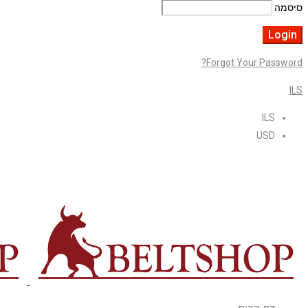
סיסמה
Forgot Your Password?
ILS
ILS
USD