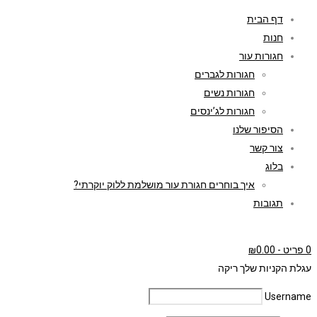
דף הבית
חנות
חגורות עור
חגורות לגברים
חגורות נשים
חגורות לג’ינסים
הסיפור שלנו
צור קשר
בלוג
איך בוחרים חגורת עור מושלמת ללוק יוקרתי?
תגובות
0 פריט
-
0.00
₪
עגלת הקניות שלך ריקה
Username